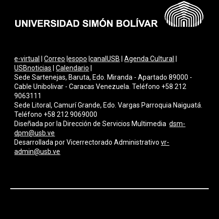
e-virtual
|
Correo
|
esopo
|
canalUSB
|
Agenda Cultural
|
USBnoticias
|
Calendario
|
Sede Sartenejas, Baruta, Edo. Miranda - Apartado 89000 -
Cable Unibolivar - Caracas Venezuela. Teléfono +58 212
9063111
Sede Litoral, Camurí Grande, Edo. Vargas Parroquia Naiguatá.
Teléfono +58 212 9069000
Diseñada por la Dirección de Servicios Multimedi
a
dsm-
dpm@usb.ve
Desarrollada por
Vicerrectorado Administrativo
vr-
admin@usb.ve