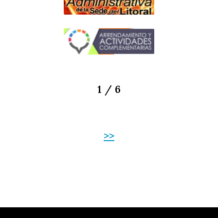
1 / 6
>>