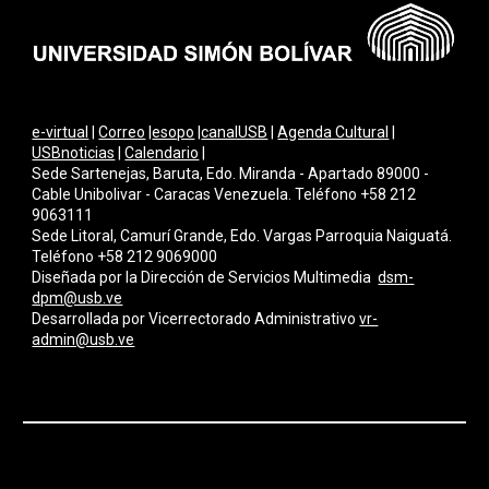
e-virtual
|
Correo
|
esopo
|
canalUSB
|
Agenda Cultural
|
USBnoticias
|
Calendario
|
Sede Sartenejas, Baruta, Edo. Miranda - Apartado 89000 -
Cable Unibolivar - Caracas Venezuela. Teléfono +58 212
9063111
Sede Litoral, Camurí Grande, Edo. Vargas Parroquia Naiguatá.
Teléfono +58 212 9069000
Diseñada por la Dirección de Servicios Multimedi
a
dsm-
dpm@usb.ve
Desarrollada por
Vicerrectorado Administrativo
vr-
admin@usb.ve