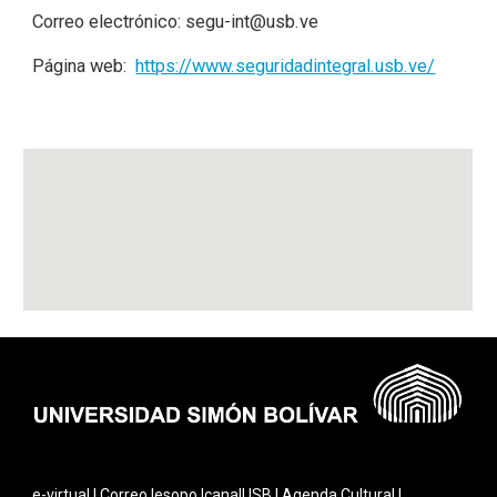
Correo electrónico:
segu-int@usb.ve
Página web:
https://www.seguridadintegral.usb.ve/
e-virtual
|
Correo
|
esopo
|
canalUSB
|
Agenda Cultural
|