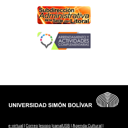
e-virtual
|
Correo
|
esopo
|
canalUSB
|
Agenda Cultural
|