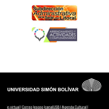
e-virtual
|
Correo
|
esopo
|
canalUSB
|
Agenda Cultural
|