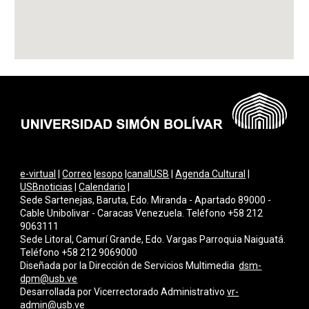
e-virtual
|
Correo
|
esopo
|
canalUSB
|
Agenda Cultural
|
USBnoticias
|
Calendario
|
Sede Sartenejas, Baruta, Edo. Miranda - Apartado 89000 -
Cable Unibolivar - Caracas Venezuela. Teléfono +58 212
9063111
Sede Litoral, Camurí Grande, Edo. Vargas Parroquia Naiguatá.
Teléfono +58 212 9069000
Diseñada por la Dirección de Servicios Multimedi
a
dsm-
dpm@usb.ve
Desarrollada por
Vicerrectorado Administrativo
vr-
admin@usb.ve