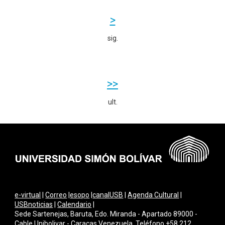
>
sig.
>>
ult.
e-virtual
|
Correo
|
esopo
|
canalUSB
|
Agenda Cultural
|
USBnoticias
|
Calendario
|
Sede Sartenejas, Baruta, Edo. Miranda - Apartado 89000 -
Cable Unibolivar - Caracas Venezuela. Teléfono +58 212