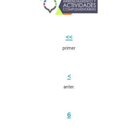
<<
primer
<
anter.
6