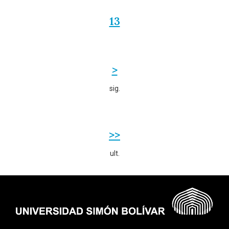
13
>
sig.
>>
ult.