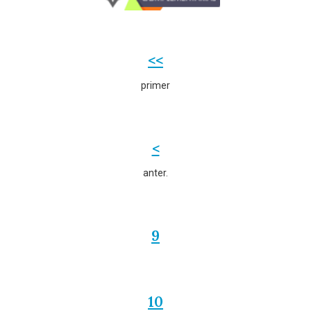
<<
primer
<
anter.
9
10