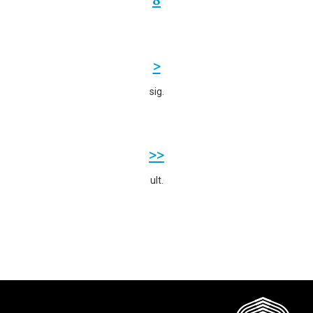
>
sig.
>>
ult.