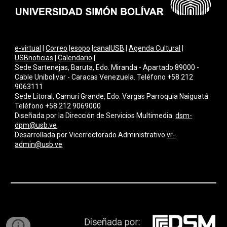
e-virtual
|
Correo
|
esopo
|
canalUSB
|
Agenda Cultural
|
USBnoticias
|
Calendario
|
Sede Sartenejas, Baruta, Edo. Miranda - Apartado 89000 -
Cable Unibolivar - Caracas Venezuela. Teléfono +58 212
9063111
Sede Litoral, Camurí Grande, Edo. Vargas Parroquia Naiguatá.
Teléfono +58 212 9069000
Diseñada por la Dirección de Servicios Multimedi
a
dsm-
dpm@usb.ve
Desarrollada por
Vicerrectorado Administrativo
vr-
admin@usb.ve