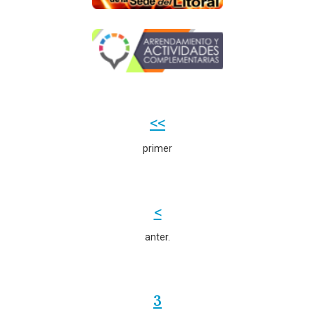
<<
primer
<
anter.
3