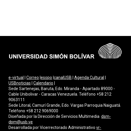
e-virtual
|
Correo
|
esopo
|
canalUSB
|
Agenda Cultural
|
USBnoticias
|
Calendario
|
Sede Sartenejas, Baruta, Edo. Miranda - Apartado 89000 -
Cable Unibolivar - Caracas Venezuela. Teléfono +58 212
9063111
Sede Litoral, Camurí Grande, Edo. Vargas Parroquia Naiguatá.
Teléfono +58 212 9069000
Diseñada por la Dirección de Servicios Multimedi
a
dsm-
dpm@usb.ve
Desarrollada por
Vicerrectorado Administrativo
vr-