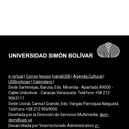
e-virtual
|
Correo
|
esopo
|
canalUSB
|
Agenda Cultural
|
USBnoticias
|
Calendario
|
Sede Sartenejas, Baruta, Edo. Miranda - Apartado 89000 -
Cable Unibolivar - Caracas Venezuela. Teléfono +58 212
9063111
Sede Litoral, Camurí Grande, Edo. Vargas Parroquia Naiguatá.
Teléfono +58 212 9069000
Diseñada por la Dirección de Servicios Multimedi
a
dsm-
dpm@usb.ve
Desarrollada por
Vicerrectorado Administrativo
vr-