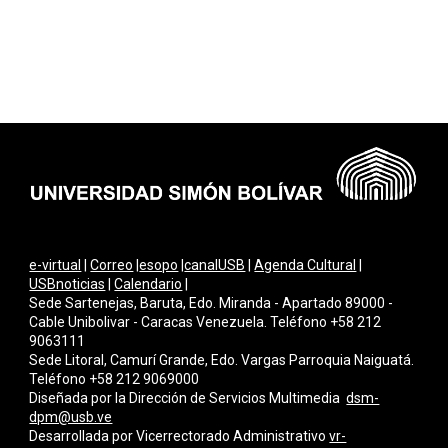
e-virtual
|
Correo
|
esopo
|
canalUSB
|
Agenda Cultural
|
USBnoticias
|
Calendario
|
Sede Sartenejas, Baruta, Edo. Miranda - Apartado 89000 -
Cable Unibolivar - Caracas Venezuela. Teléfono +58 212
9063111
Sede Litoral, Camurí Grande, Edo. Vargas Parroquia Naiguatá.
Teléfono +58 212 9069000
Diseñada por la Dirección de Servicios Multimedi
a
dsm-
dpm@usb.ve
Desarrollada por
Vicerrectorado Administrativo
vr-