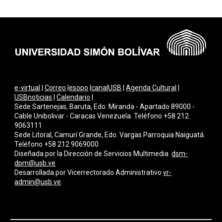
e-virtual
|
Correo
|
esopo
|
canalUSB
|
Agenda Cultural
|
USBnoticias
|
Calendario
|
Sede Sartenejas, Baruta, Edo. Miranda - Apartado 89000 -
Cable Unibolivar - Caracas Venezuela. Teléfono +58 212
9063111
Sede Litoral, Camurí Grande, Edo. Vargas Parroquia Naiguatá.
Teléfono +58 212 9069000
Diseñada por la Dirección de Servicios Multimedi
a
dsm-
dpm@usb.ve
Desarrollada por
Vicerrectorado Administrativo
vr-
admin@usb.ve