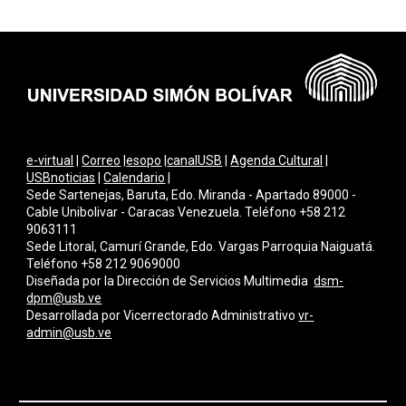
e-virtual
|
Correo
|
esopo
|
canalUSB
|
Agenda Cultural
|
USBnoticias
|
Calendario
|
Sede Sartenejas, Baruta, Edo. Miranda - Apartado 89000 -
Cable Unibolivar - Caracas Venezuela. Teléfono +58 212
9063111
Sede Litoral, Camurí Grande, Edo. Vargas Parroquia Naiguatá.
Teléfono +58 212 9069000
Diseñada por la Dirección de Servicios Multimedi
a
dsm-
dpm@usb.ve
Desarrollada por
Vicerrectorado Administrativo
vr-
admin@usb.ve