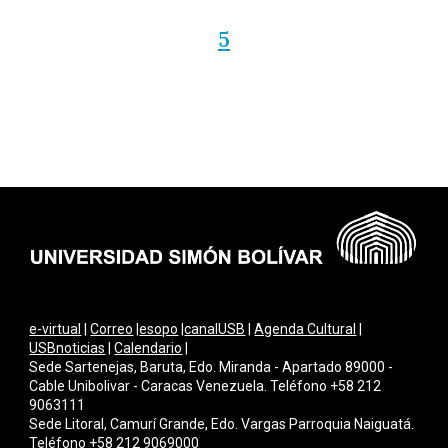
5
e-virtual
|
Correo
|
esopo
|
canalUSB
|
Agenda Cultural
|
USBnoticias
|
Calendario
|
Sede Sartenejas, Baruta, Edo. Miranda - Apartado 89000 -
Cable Unibolivar - Caracas Venezuela. Teléfono +58 212
9063111
Sede Litoral, Camurí Grande, Edo. Vargas Parroquia Naiguatá.
Teléfono +58 212 9069000