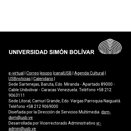
e-virtual
|
Correo
|
esopo
|
canalUSB
|
Agenda Cultural
|
USBnoticias
|
Calendario
|
Sede Sartenejas, Baruta, Edo. Miranda - Apartado 89000 -
Cable Unibolivar - Caracas Venezuela. Teléfono +58 212
9063111
Sede Litoral, Camurí Grande, Edo. Vargas Parroquia Naiguatá.
Teléfono +58 212 9069000
Diseñada por la Dirección de Servicios Multimedi
a
dsm-
dpm@usb.ve
Desarrollada por
Vicerrectorado Administrativo
vr-
admin@usb.ve