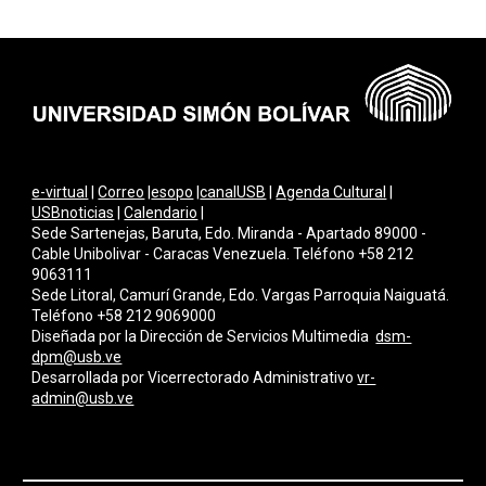
e-virtual
|
Correo
|
esopo
|
canalUSB
|
Agenda Cultural
|
USBnoticias
|
Calendario
|
Sede Sartenejas, Baruta, Edo. Miranda - Apartado 89000 -
Cable Unibolivar - Caracas Venezuela. Teléfono +58 212
9063111
Sede Litoral, Camurí Grande, Edo. Vargas Parroquia Naiguatá.
Teléfono +58 212 9069000
Diseñada por la Dirección de Servicios Multimedi
a
dsm-
dpm@usb.ve
Desarrollada por
Vicerrectorado Administrativo
vr-
admin@usb.ve