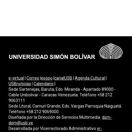
e-virtual
|
Correo
|
esopo
|
canalUSB
|
Agenda Cultural
|
USBnoticias
|
Calendario
|
Sede Sartenejas, Baruta, Edo. Miranda - Apartado 89000 -
Cable Unibolivar - Caracas Venezuela. Teléfono +58 212
9063111
Sede Litoral, Camurí Grande, Edo. Vargas Parroquia Naiguatá.
Teléfono +58 212 9069000
Diseñada por la Dirección de Servicios Multimedi
a
dsm-
dpm@usb.ve
Desarrollada por
Vicerrectorado Administrativo
vr-