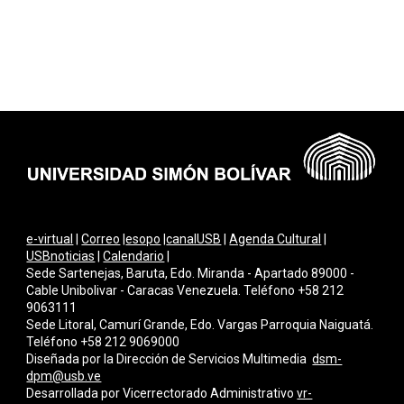
e-virtual
|
Correo
|
esopo
|
canalUSB
|
Agenda Cultural
|
USBnoticias
|
Calendario
|
Sede Sartenejas, Baruta, Edo. Miranda - Apartado 89000 -
Cable Unibolivar - Caracas Venezuela. Teléfono +58 212
9063111
Sede Litoral, Camurí Grande, Edo. Vargas Parroquia Naiguatá.
Teléfono +58 212 9069000
Diseñada por la Dirección de Servicios Multimedi
a
dsm-
dpm@usb.ve
Desarrollada por
Vicerrectorado Administrativo
vr-