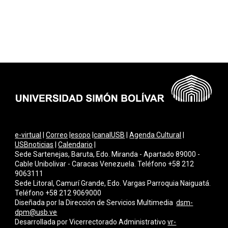
e-virtual
|
Correo
|
esopo
|
canalUSB
|
Agenda Cultural
|
USBnoticias
|
Calendario
|
Sede Sartenejas, Baruta, Edo. Miranda - Apartado 89000 -
Cable Unibolivar - Caracas Venezuela. Teléfono +58 212
9063111
Sede Litoral, Camurí Grande, Edo. Vargas Parroquia Naiguatá.
Teléfono +58 212 9069000
Diseñada por la Dirección de Servicios Multimedi
a
dsm-
dpm@usb.ve
Desarrollada por
Vicerrectorado Administrativo
vr-