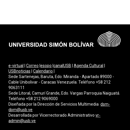
e-virtual
|
Correo
|
esopo
|
canalUSB
|
Agenda Cultural
|
USBnoticias
|
Calendario
|
Sede Sartenejas, Baruta, Edo. Miranda - Apartado 89000 -
Cable Unibolivar - Caracas Venezuela. Teléfono +58 212
9063111
Sede Litoral, Camurí Grande, Edo. Vargas Parroquia Naiguatá.
Teléfono +58 212 9069000
Diseñada por la Dirección de Servicios Multimedi
a
dsm-
dpm@usb.ve
Desarrollada por
Vicerrectorado Administrativo
vr-
admin@usb.ve