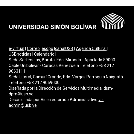
e-virtual
|
Correo
|
esopo
|
canalUSB
|
Agenda Cultural
|
USBnoticias
|
Calendario
|
Sede Sartenejas, Baruta, Edo. Miranda - Apartado 89000 -
Cable Unibolivar - Caracas Venezuela. Teléfono +58 212
9063111
Sede Litoral, Camurí Grande, Edo. Vargas Parroquia Naiguatá.
Teléfono +58 212 9069000
Diseñada por la Dirección de Servicios Multimedi
a
dsm-
dpm@usb.ve
Desarrollada por
Vicerrectorado Administrativo
vr-
admin@usb.ve