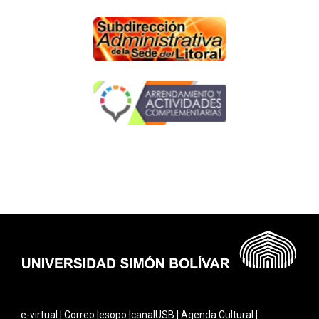
e-virtual
|
Correo
|
esopo
|
canalUSB
|
Agenda Cultural
|