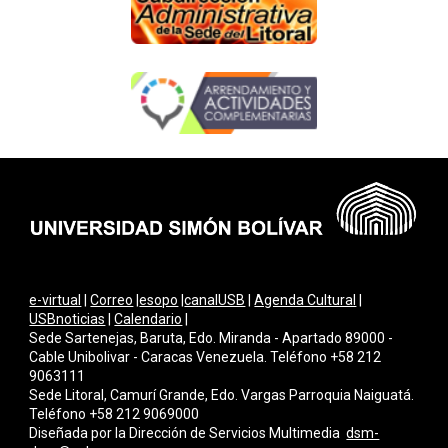
e-virtual
|
Correo
|
esopo
|
canalUSB
|
Agenda Cultural
|
USBnoticias
|
Calendario
|
Sede Sartenejas, Baruta, Edo. Miranda - Apartado 89000 -
Cable Unibolivar - Caracas Venezuela. Teléfono +58 212
9063111
Sede Litoral, Camurí Grande, Edo. Vargas Parroquia Naiguatá.
Teléfono +58 212 9069000
Diseñada por la Dirección de Servicios Multimedi
a
dsm-