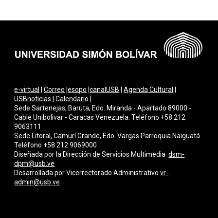
e-virtual
|
Correo
|
esopo
|
canalUSB
|
Agenda Cultural
|
USBnoticias
|
Calendario
|
Sede Sartenejas, Baruta, Edo. Miranda - Apartado 89000 -
Cable Unibolivar - Caracas Venezuela. Teléfono +58 212
9063111
Sede Litoral, Camurí Grande, Edo. Vargas Parroquia Naiguatá.
Teléfono +58 212 9069000
Diseñada por la Dirección de Servicios Multimedi
a
dsm-
dpm@usb.ve
Desarrollada por
Vicerrectorado Administrativo
vr-
admin@usb.ve