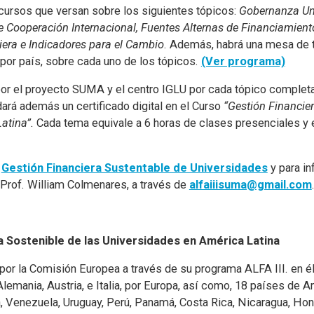
recursos que versan sobre los siguientes tópicos:
Gobernanza Uni
e Cooperación Internacional, Fuentes Alternas de Financiamient
iera e Indicadores para el Cambio
. Además, habrá una mesa de 
 por país, sobre cada uno de los tópicos.
(Ver programa)
 por el proyecto SUMA y el centro IGLU por cada tópico completad
ará además un certificado digital en el Curso
“Gestión Financie
atina”.
Cada tema equivale a 6 horas de clases presenciales y e
n
Gestión Financiera Sustentable de Universidades
y para in
 Prof. William Colmenares, a través de
alfaiiisuma@gmail.com
 Sostenible de las Universidades en América Latina
or la Comisión Europea a través de su programa ALFA III. en él
emania, Austria, e Italia, por Europa, así como, 18 países de A
a, Venezuela, Uruguay, Perú, Panamá, Costa Rica, Nicaragua, Hon