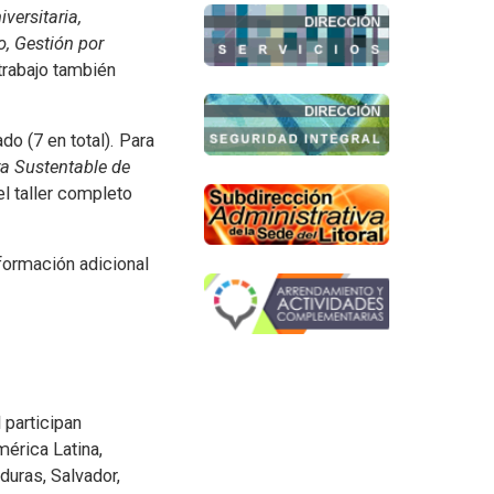
versitaria,
o, Gestión por
trabajo también
o (7 en total). Para
ra Sustentable de
l taller completo
formación adicional
.
 participan
mérica Latina,
duras, Salvador,