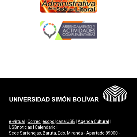
e-virtual
|
Correo
|
esopo
|
canalUSB
|
Agenda Cultural
|
USBnoticias
|
Calendario
|
Sede Sartenejas, Baruta, Edo. Miranda - Apartado 89000 -