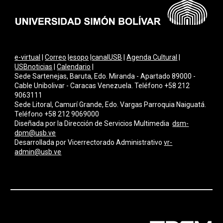
e-virtual
|
Correo
|
esopo
|
canalUSB
|
Agenda Cultural
|
USBnoticias
|
Calendario
|
Sede Sartenejas, Baruta, Edo. Miranda - Apartado 89000 -
Cable Unibolivar - Caracas Venezuela. Teléfono +58 212
9063111
Sede Litoral, Camurí Grande, Edo. Vargas Parroquia Naiguatá.
Teléfono +58 212 9069000
Diseñada por la Dirección de Servicios Multimedi
a
dsm-
dpm@usb.ve
Desarrollada por
Vicerrectorado Administrativo
vr-
admin@usb.ve