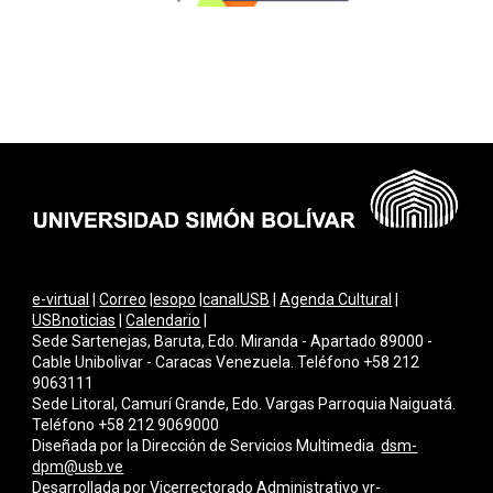
e-virtual
|
Correo
|
esopo
|
canalUSB
|
Agenda Cultural
|
USBnoticias
|
Calendario
|
Sede Sartenejas, Baruta, Edo. Miranda - Apartado 89000 -
Cable Unibolivar - Caracas Venezuela. Teléfono +58 212
9063111
Sede Litoral, Camurí Grande, Edo. Vargas Parroquia Naiguatá.
Teléfono +58 212 9069000
Diseñada por la Dirección de Servicios Multimedi
a
dsm-
dpm@usb.ve
Desarrollada por
Vicerrectorado Administrativo
vr-